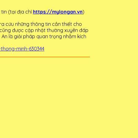
in (tại địa chỉ
https://mylongan.vn
)
tra cứu những thông tin cần thiết cho
uan cũng được cập nhật thường xuyên đáp
 An là giải pháp quan trọng nhằm kích
-thong-minh-630344