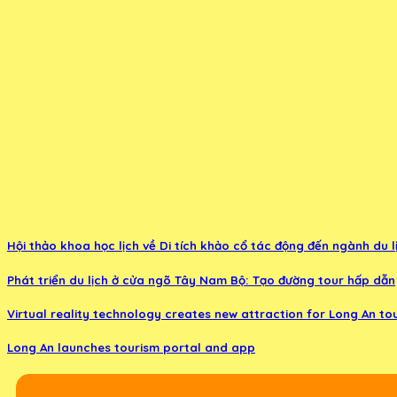
Hội thảo khoa học lịch về Di tích khảo cổ tác động đến ngành du l
Phát triển du lịch ở cửa ngõ Tây Nam Bộ: Tạo đường tour hấp dẫn
Virtual reality technology creates new attraction for Long An to
Long An launches tourism portal and app