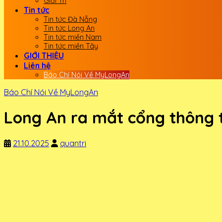
Giải Trí
Tin tức
Tin tức Đà Nẵng
Tin tức Long An
Tin tức miền Nam
Tin tức miền Tây
GIỚI THIỆU
Liên hệ
Báo Chí Nói Về MyLongAn
Báo Chí Nói Về MyLongAn
Long An ra mắt cổng thông t
21.10.2025
quantri