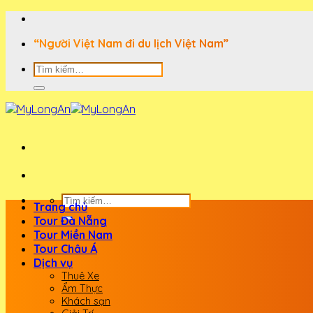
Bỏ
qua
“Người Việt Nam đi du lịch Việt Nam”
nội
dung
Tìm
kiếm:
Tìm
Trang chủ
kiếm:
Tour Đà Nẵng
Tour Miền Nam
Tour Châu Á
Dịch vụ
Thuê Xe
Ẩm Thực
Khách sạn