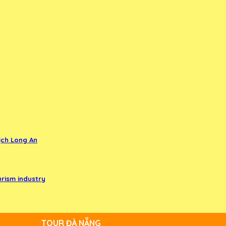
ịch Long An
urism industry
TOUR ĐÀ NẴNG