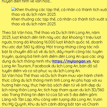
huyện điển hình về văn hóa…
Khen thưởng các tập thể, cá nhân có thành tích xuất 
thao và du lịch năm 2023.
Theo Sở Văn hóa, Thể thao và Du lịch tỉnh Long An, năm
2023, lượt khách đến tỉnh này ước đạt khoảng 1 triệu lượt
người, trong đó khoảng 16.000 lượt khách quốc tế, doanh
thu ước đạt 560 tỷ đồng. Một trong những công tác nổi
bật là chuyển đổi số về du lịch, đẩy mạnh công tác tuyên
truyền, quảng bá hình ảnh điểm đến Long An qua các ứng
dụng du lịch thông minh như
https://mylongan.vn
, App
Long An Tourism, Facebook du lịch Long An, bản đồ số
tuyến điểm và cơ sở phục vụ du lịch Long An.
Sở Văn hóa Thể thao và Du lịch tham mưu vận hành chính
thức cổng du lịch thông minh tỉnh Long An phù hợp với xu
hướng hiện nay; thực hiện bộ sách điện tử về ảnh đẹp du
lịch nông thôn Long An; tích hợp tham quan du lịch 3D/360
vào Trang thông tin điện tử của Sở với 5 địa điểm gồm:
Làng nổi Tân Lập, Khu công viên tượng đài Long An, Vườn
thú Mỹ Quỳnh, Khu du lịch cánh đồng bất tận và Chanh