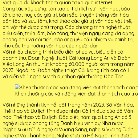
Việt giúp du khách tham quan từ xa qua internet…
Công tác xây dựng, tôn tạo di tích lịch sử – văn hóa, bảo
tồn, phát huy các giá trị, bản sắc, truyền thống văn hóa
dân tộc và sưu tầm, khai thác các giá trị văn hóa vật thể,
phi vật thể được chú trọng. Các chương trình nghệ thuật
biểu diễn, triển lãm, bảo tàng, thư viện ngày càng đa dạng,
phong phú và cải tiến, đáp ứng yêu cầu nhiệm vụ chính trị,
nhu cầu thụ hưởng văn hóa của người dân.
Với nhiều chương trình biểu diễn phục vụ, biểu diễn có
doanh thu, Đoàn Nghệ thuật Cải lương Long An và Đoàn
Xiếc Long An thu hút khoảng 60.000 người xem trong năm
2023. Ngoài ra, Đoàn Nghệ thuật Cải lương tỉnh còn có 1
vở diễn và 1 nghệ sĩ vinh dự nhận giải thưởng Đào Tấn.
Khen thưởng các vận động viên đạt thành tích cao tr
Với những thành tích nổi bật trong năm 2023, Sở Văn hóa,
Thể thao và Du lịch tỉnh được nhận Cờ thi đua của Bộ Văn
hóa, Thể thao và Du lịch. Đặc biệt, năm qua Long An có 3
nghệ sĩ được phong tặng Danh hiệu vinh dự Nhà nước
“Nghệ sĩ ưu tú” là nghệ sĩ Vương Sang, nghệ sĩ Vương Tuấn,
nghệ sĩ Võ Thành Sang; Nghệ sĩ ưu tú Hồ Ngọc Trinh được