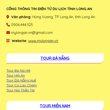
CỔNG THÔNG TIN ĐIỆN TỬ DU LỊCH TỈNH LONG AN
Văn phòng:
Hùng Vương, TP Long An, tỉnh Long An
0906.444.525
mylongan.vn@gmail.com
Website:
www.mylongan.vn
TOUR ĐÀ NẴNG
Tour Bà Nà Hill
Tour Hội An
Tour Đà Nẵng Huế
Tour Cù Lao Chàm
Tour Núi Thần Tài
TOUR MIỀN NAM