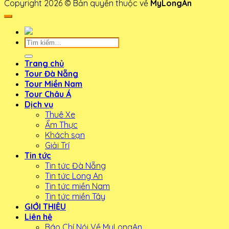
Copyright 2026 © Bản quyền thuộc về
MyLongAn
Tìm
kiếm:
Trang chủ
Tour Đà Nẵng
Tour Miền Nam
Tour Châu Á
Dịch vụ
Thuê Xe
Ẩm Thực
Khách sạn
Giải Trí
Tin tức
Tin tức Đà Nẵng
Tin tức Long An
Tin tức miền Nam
Tin tức miền Tây
GIỚI THIỆU
Liên hệ
Báo Chí Nói Về MyLongAn