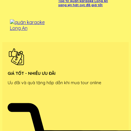
Top 10 quán karaoke Long An
sang xịn hát cực đã giá tốt
GIÁ TỐT - NHIỀU ƯU ĐÃI
Ưu đãi và quà tặng hấp dẫn khi mua tour online