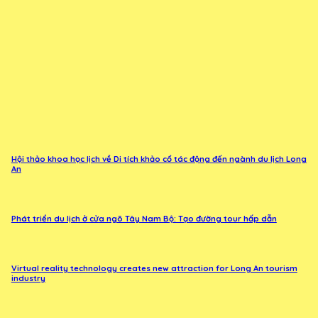
Hội thảo khoa học lịch về Di tích khảo cổ tác động đến ngành du lịch Long
An
Phát triển du lịch ở cửa ngõ Tây Nam Bộ: Tạo đường tour hấp dẫn
Virtual reality technology creates new attraction for Long An tourism
industry