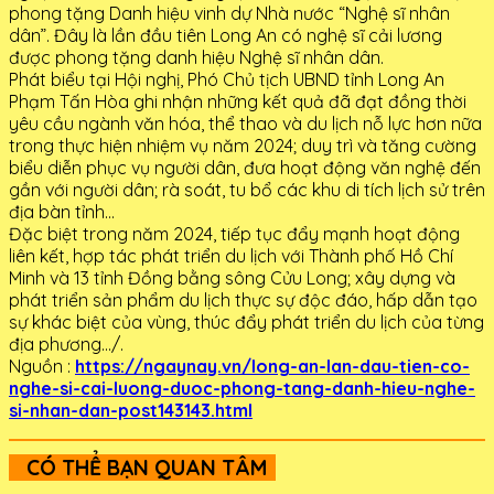
phong tặng Danh hiệu vinh dự Nhà nước “Nghệ sĩ nhân
dân”. Đây là lần đầu tiên Long An có nghệ sĩ cải lương
được phong tặng danh hiệu Nghệ sĩ nhân dân.
Phát biểu tại Hội nghị, Phó Chủ tịch UBND tỉnh Long An
Phạm Tấn Hòa ghi nhận những kết quả đã đạt đồng thời
yêu cầu ngành văn hóa, thể thao và du lịch nỗ lực hơn nữa
trong thực hiện nhiệm vụ năm 2024; duy trì và tăng cường
biểu diễn phục vụ người dân, đưa hoạt động văn nghệ đến
gần với người dân; rà soát, tu bổ các khu di tích lịch sử trên
địa bàn tỉnh…
Đặc biệt trong năm 2024, tiếp tục đẩy mạnh hoạt động
liên kết, hợp tác phát triển du lịch với Thành phố Hồ Chí
Minh và 13 tỉnh Đồng bằng sông Cửu Long; xây dựng và
phát triển sản phẩm du lịch thực sự độc đáo, hấp dẫn tạo
sự khác biệt của vùng, thúc đẩy phát triển du lịch của từng
địa phương…/.
Nguồn :
https://ngaynay.vn/long-an-lan-dau-tien-co-
nghe-si-cai-luong-duoc-phong-tang-danh-hieu-nghe-
si-nhan-dan-post143143.html
CÓ THỂ BẠN QUAN TÂM