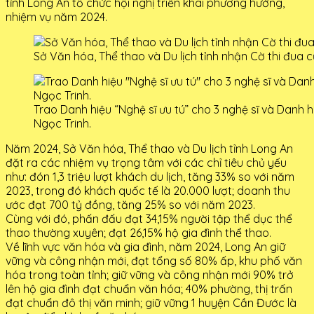
tỉnh Long An tổ chức hội nghị triển khai phương hướng,
nhiệm vụ năm 2024.
Sở Văn hóa, Thể thao và Du lịch tỉnh nhận Cờ thi đua c
Trao Danh hiệu “Nghệ sĩ ưu tú” cho 3 nghệ sĩ và Danh h
Ngọc Trinh.
Năm 2024, Sở Văn hóa, Thể thao và Du lịch tỉnh Long An
đặt ra các nhiệm vụ trọng tâm với các chỉ tiêu chủ yếu
như: đón 1,3 triệu lượt khách du lịch, tăng 33% so với năm
2023, trong đó khách quốc tế là 20.000 lượt; doanh thu
ước đạt 700 tỷ đồng, tăng 25% so với năm 2023.
Cùng với đó, phấn đấu đạt 34,15% người tập thể dục thể
thao thường xuyên; đạt 26,15% hộ gia đình thể thao.
Về lĩnh vực văn hóa và gia đình, năm 2024, Long An giữ
vững và công nhận mới, đạt tổng số 80% ấp, khu phố văn
hóa trong toàn tỉnh; giữ vững và công nhận mới 90% trở
lên hộ gia đình đạt chuẩn văn hóa; 40% phường, thị trấn
đạt chuẩn đô thị văn minh; giữ vững 1 huyện Cần Đước là