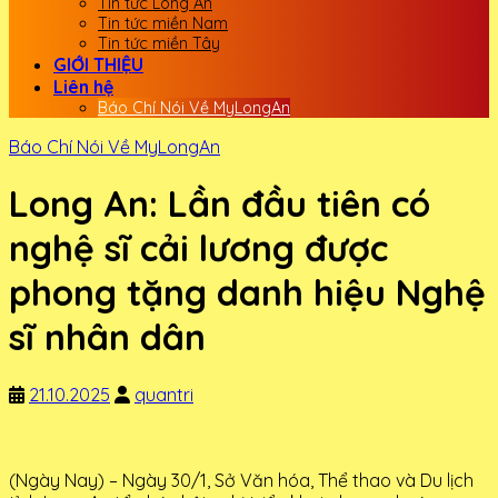
Tin tức Long An
Tin tức miền Nam
Tin tức miền Tây
GIỚI THIỆU
Liên hệ
Báo Chí Nói Về MyLongAn
Báo Chí Nói Về MyLongAn
Long An: Lần đầu tiên có
nghệ sĩ cải lương được
phong tặng danh hiệu Nghệ
sĩ nhân dân
21.10.2025
quantri
(Ngày Nay) – Ngày 30/1, Sở Văn hóa, Thể thao và Du lịch