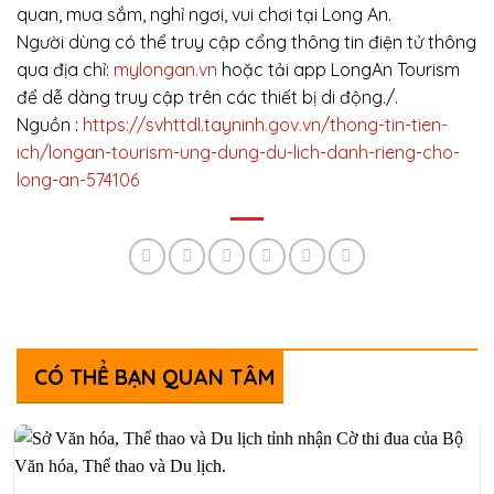
quan, mua sắm, nghỉ ngơi, vui chơi tại Long An.
Người dùng có thể truy cập cổng thông tin điện tử thông
qua địa chỉ:
mylongan.vn
hoặc tải app LongAn Tourism
để dễ dàng truy cập trên các thiết bị di động./.
Nguồn :
https://svhttdl.tayninh.gov.vn/thong-tin-tien-
ich/longan-tourism-ung-dung-du-lich-danh-rieng-cho-
long-an-574106
CÓ THỂ BẠN QUAN TÂM