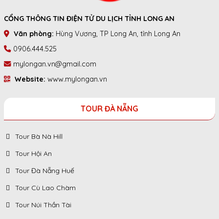
CỔNG THÔNG TIN ĐIỆN TỬ DU LỊCH TỈNH LONG AN
Văn phòng:
Hùng Vương, TP Long An, tỉnh Long An
0906.444.525
mylongan.vn@gmail.com
Website:
www.mylongan.vn
TOUR ĐÀ NẴNG
Tour Bà Nà Hill
Tour Hội An
Tour Đà Nẵng Huế
Tour Cù Lao Chàm
Tour Núi Thần Tài