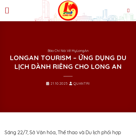
Bỏ
qua
nội
dung
Báo Chí Nói Về MyLongAn
LONGAN TOURISM – ỨNG DỤNG DU
LỊCH DÀNH RIÊNG CHO LONG AN
21.10.2025
QUANTRI
Sáng 22/7, Sở Văn hóa, Thể thao và Du lịch phối hợp