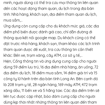
minh, người dùng có thể tra cứu mọi thông tin liên quan
đến các hoạt động tham quan, du lịch trong địa bàn
tỉnh: Nhà hàng, khách sạn, địa điểm tham quan du lịch,
mua sắm,…
Ứng dụng còn cung cấp cho du khách mức giá, các địa
điểm phổ biến được đánh giá cao, chỉ dẫn đường đi
thông qua kết nối google map. Du khách cũng có thể
đặt trước nhà hàng, khách sạn, tham khảo các lịch trình
tham quan được đề xuất, tra cứu thông tin cần thiết
khác: Bến xe, trạm xăng, cây ATM, cơ sở y tế,…
Hiện, Cổng thông tin và ứng dụng cung cấp cho người
dùng 59 điểm lưu trú, 16 địa điểm nhà hàng, ăn uống, 72
địa điểm du lịch, 18 điểm mua sắm, 14 điểm giải trí và 15
công ty lữ hành trên địa bàn tỉnh Long An. Bên cạnh đó
là 208 trạm y tế, 28 ngân hàng, 169 máy ATM, 472 trạm
xăng dầu, 11 bến xe và 5 hãng taxi. Các địa điểm trên sẽ
liên tục được cập nhật, bảo đảm cung cấp cho người
dùng kịp thời nhất những thông tin liên quan đến tham