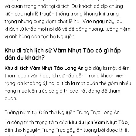
và quan trọng nhất tại di tích. Du khách có dịp chứng
kiến các nghi lễ truyền thống trong không khí trang
trọng nhưng cũng đậm chất lễ hội. Vào ngày này, du
khách từ khắp mọi nơi đổ về để dâng hương, tưởng niệm
vị anh hùng dân tộc họ Nguyễn.
Khu di tích lịch sử Vàm Nhựt Tảo có gì hấp
dẫn du khách?
Khu di tích Vàm Nhựt Tảo Long An
giờ đây là một điểm
tham quan văn hóa, lịch sử hấp dẫn. Trong khuôn viên
rộng lớn khoảng 6,1 ha, di tích là một quần thể gồm nhiều
hạng mục kiến trúc có giá trị cao, rất đáng để tham
quan.
Tưởng niệm tại Đền thờ Nguyễn Trung Trực Long An
Là công trình trọng tâm của
khu du lịch Vàm Nhựt Tảo
,
đền thờ Nguyễn Trung Trực gây ấn tượng bởi được thiết