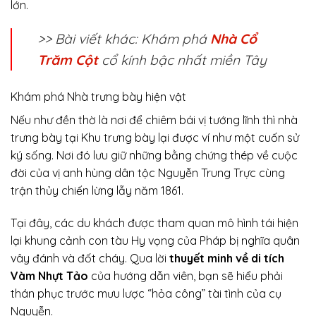
lớn.
>> Bài viết khác: Khám phá
Nhà Cổ
Trăm Cột
cổ kính bậc nhất miền Tây
Khám phá Nhà trưng bày hiện vật
Nếu như đền thờ là nơi để chiêm bái vị tướng lĩnh thì nhà
trưng bày tại Khu trưng bày lại được ví như một cuốn sử
ký sống. Nơi đó lưu giữ những bằng chứng thép về cuộc
đời của vị anh hùng dân tộc Nguyễn Trung Trực cùng
trận thủy chiến lừng lẫy năm 1861.
Tại đây, các du khách được tham quan mô hình tái hiện
lại khung cảnh con tàu Hy vọng của Pháp bị nghĩa quân
vây đánh và đốt cháy. Qua lời
thuyết minh về di tích
Vàm Nhựt Tảo
của hướng dẫn viên, bạn sẽ hiểu phải
thán phục trước mưu lược “hỏa công” tài tình của cụ
Nguyễn.