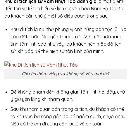
Khu di tích lịch sử Vàm Nhựt Tảo đánh giá
là một điểm
đến thú vị để tìm hiểu về lịch sử, văn hóa Nam Bộ. Do đó,
du khách cần chú ý một số điều quan trọng sau:
Khu di tích là nơi thờ phụng vị anh hùng dân tộc lỗi lạc
của đất nước, Nguyễn Trung Trực. Với một nơi mang
tính tâm linh cao như vậy, du khách nên mặc đồ lịch
sử, kín đáo để thể hiện sự tôn kính của mình.
Chỉ nên thăm viếng và không sờ vào mọi thứ.
Để không phạm đến không gian tâm linh nơi đây, chú
ý giữ yên lặng khi tham quan.
Sau khi tham quan bên trong di tích, du khách có thể
ra khu vực bờ sông gần đó để ngắm cảnh, chụp ảnh..
Nếu có trẻ em đi cùng cần lưu ý về an toàn.