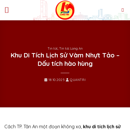
Bỏ
qua
nội
dung
Tin tức
,
Tin tức Long An
Khu Di Tích Lịch Sử Vàm Nhựt Tảo –
Dấu tích hào hùng
18.10.2025
QUANTRI
Cách TP. Tân An một đoạn không xa,
khu di tích lịch sử