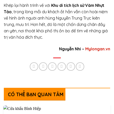
Khép lại hành trình về với
Khu di tích lịch sử Vàm Nhựt
Tảo
, trong lòng mỗi du khách ắt hẳn vẫn còn hoài niệm
về hình ảnh người anh hùng Nguyễn Trung Trực kiên
trung, mưu trí. Hơn hết, đó là một chốn dừng chân đầy
an yên, nơi thoát khỏi phố thị ồn ào để tìm về những giá
trị văn hóa đích thực.
Nguyễn Nhi –
Mylongan.vn
CÓ THỂ BẠN QUAN TÂM