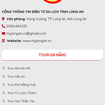
CỔNG THÔNG TIN ĐIỆN TỬ DU LỊCH TỈNH LONG AN
Văn phòng:
Hùng Vương, TP Long An, tỉnh Long An
0906.444.525
mylongan.vn@gmail.com
Website:
www.mylongan.vn
TOUR ĐÀ NẴNG
Tour Bà Nà Hill
Tour Hội An
Tour Đà Nẵng Huế
Tour Cù Lao Chàm
Tour Núi Thần Tài