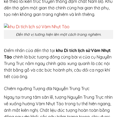
kế theo lối kiến trúc truyền thống đậm chất Nam Bộ. Khu
đền thờ gồm một gian thờ chính cùng hai gian thờ phụ,
tạo nên không gian trang nghiêm và linh thiêng.
Đền thờ vị tướng hiện lên một cách trang nghiêm.
Điểm nhấn của đền thờ tại
khu Di tích lịch sử Vàm Nhựt
Tảo
chính là bức tượng đồng cùng bài vị của cụ Nguyễn
Trung Trực nằm ngay chính giữa. xung quanh là các nội
thất bằng gỗ và các bức hoành phi, câu đối ca ngợi khí
tiết của ông.
Chiêm ngưỡng Tượng đài Nguyễn Trung Trực
Ngay tại trung tâm sân lễ, tượng Nguyễn Trung Trực nhìn
về xuống hướng Vàm Nhựt Tảo trong tư thế hiên ngang,
ánh mắt kiên nghị. Chất liệu đúc tượng hoàn toàn bằng
đồng nguyên khối, sắc nâu trầm trang trọng, chịu được