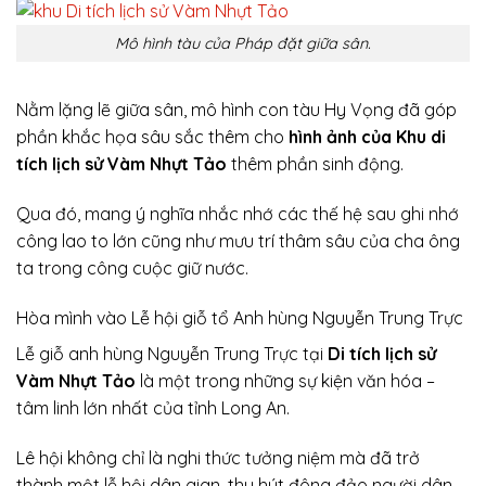
Mô hình tàu của Pháp đặt giữa sân.
Nằm lặng lẽ giữa sân, mô hình con tàu Hy Vọng đã góp
phần khắc họa sâu sắc thêm cho
hình ảnh của Khu di
tích lịch sử Vàm Nhựt Tảo
thêm phần sinh động.
Qua đó, mang ý nghĩa nhắc nhớ các thế hệ sau ghi nhớ
công lao to lớn cũng như mưu trí thâm sâu của cha ông
ta trong công cuộc giữ nước.
Hòa mình vào Lễ hội giỗ tổ Anh hùng Nguyễn Trung Trực
Lễ giỗ anh hùng Nguyễn Trung Trực tại
Di tích lịch sử
Vàm Nhựt Tảo
là một trong những sự kiện văn hóa –
tâm linh lớn nhất của tỉnh Long An.
Lê hội không chỉ là nghi thức tưởng niệm mà đã trở
thành một lễ hội dân gian, thu hút đông đảo người dân,