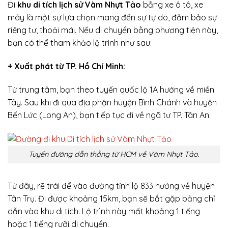
Đi
khu di tích lịch sử Vàm Nhựt Tảo
bằng xe ô tô, xe
máy là một sự lựa chọn mang đến sự tự do, đảm bảo sự
riêng tư, thoải mái. Nếu di chuyển bằng phương tiện này,
bạn có thể tham khảo lộ trình như sau:
+ Xuất phát từ TP. Hồ Chí Minh:
Từ trung tâm, bạn theo tuyến quốc lộ 1A hướng về miền
Tây. Sau khi đi qua địa phận huyện Bình Chánh và huyện
Bến Lức (Long An), bạn tiếp tục đi về ngã tư TP. Tân An.
Tuyến đường dẫn thẳng từ HCM về Vàm Nhựt Tảo.
Từ đây, rẽ trái để vào đường tỉnh lộ 833 hướng về huyện
Tân Trụ. Đi được khoảng 15km, bạn sẽ bắt gặp bảng chỉ
dẫn vào khu di tích. Lộ trình này mất khoảng 1 tiếng
hoặc 1 tiếng rưỡi di chuyển.