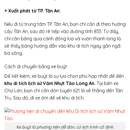
+ Xuất phát từ TP. Tân An:
Nếu đi từ trung tâm TP. Tân An, bạn chỉ cần đi theo hướng
cầu Tân An, sau đó rẽ tiếp vào đường tỉnh 833. Từ đây,
chỉ cần băng qua cánh đồng lúa và vườn thanh long là
sẽ thấy bảng hướng dẫn vào khu di tích ngay gần ngã
ba sông.
Cách di chuyển bằng xe buýt
Để tiết kiệm, xe buýt là sự lựa chọn phù hợp nhất để đến
khu di tích lịch sử Vàm Nhựt Tảo Long An.
Tại bến xe
Chợ Lớn, bạn chỉ cần đón tuyến 621 là về thẳng đến Tân
Trụ. Sau đó, đi xe ôm để về khu di tích.
Xe buýt là phương tiện dễ đón, có lịch trình cố định.