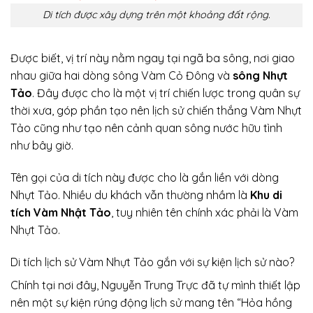
Di tích được xây dựng trên một khoảng đất rộng.
Được biết, vị trí này nằm ngay tại ngã ba sông, nơi giao
nhau giữa hai dòng sông Vàm Cỏ Đông và
sông Nhựt
Tảo
. Đây được cho là một vị trí chiến lược trong quân sự
thời xưa, góp phần tạo nên lịch sử chiến thắng Vàm Nhựt
Tảo cũng như tạo nên cảnh quan sông nước hữu tình
như bây giờ.
Tên gọi của di tích này được cho là gắn liền với dòng
Nhựt Tảo. Nhiều du khách vẫn thường nhầm là
Khu di
tích Vàm Nhật Tảo
, tuy nhiên tên chính xác phải là Vàm
Nhựt Tảo.
Di tích lịch sử Vàm Nhựt Tảo gắn với sự kiện lịch sử nào?
Chính tại nơi đây, Nguyễn Trung Trực đã tự mình thiết lập
nên một sự kiện rúng động lịch sử mang tên “Hỏa hồng