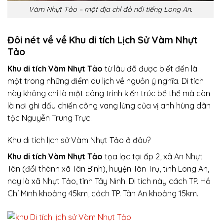
Vàm Nhựt Tảo – một địa chỉ đỏ nổi tiếng Long An.
Đôi nét về về Khu di tích Lịch Sử Vàm Nhựt
Tảo
Khu di tích Vàm Nhựt Tảo
từ lâu đã được biết đến là
một trong những điểm du lịch về nguồn ý nghĩa. Di tích
này không chỉ là một công trình kiến trúc bề thế mà còn
là nơi ghi dấu chiến công vang lừng của vị anh hùng dân
tộc Nguyễn Trung Trực.
Khu di tích lịch sử Vàm Nhựt Tảo ở đâu?
Khu di tích Vàm Nhựt Tảo
tọa lạc tại ấp 2, xã An Nhựt
Tân (đổi thành xã Tân Bình), huyện Tân Trụ, tỉnh Long An,
nay là xã Nhựt Tảo, tỉnh Tây Ninh. Di tích này cách TP. Hồ
Chí Minh khoảng 45km, cách TP. Tân An khoảng 15km.