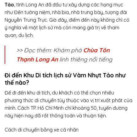
Tảo
, tỉnh Long An đã đầu tư xây dựng các hạng mục
như Đền tưởng niệm, nhà bia, nhà trưng bày, tượng đài
Nguyễn Trung Trực. Giờ đây, điểm đến này không chỉ có
ý nghĩa về mặt lịch sử mà còn mang giá trị về tham
quan, du lịch.
>> Đọc thêm: Khám phá
Chùa Tôn
Thạnh Long An
linh thiêng nổi tiếng
Đi đến Khu Di tích lịch sử Vàm Nhựt Tảo như
thế nào?
Để đi đến khu di tích, du khách có thể chọn nhiều
phương thức di chuyển tùy thuộc vào vị trí xuất phát của
mình. Cách TP. Hồ Chí Minh chỉ khoảng 50, tuyến đường
này hiện nay đã rất thông toán và thuận tiện.
Cách di chuyển bằng xe cá nhân